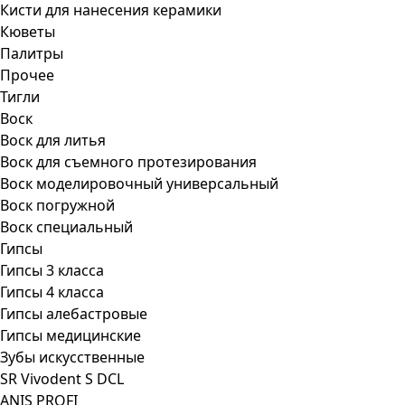
Кисти для нанесения керамики
Кюветы
Палитры
Прочее
Тигли
Воск
Воск для литья
Воск для съемного протезирования
Воск моделировочный универсальный
Воск погружной
Воск специальный
Гипсы
Гипсы 3 класса
Гипсы 4 класса
Гипсы алебастровые
Гипсы медицинские
Зубы искусственные
SR Vivodent S DCL
ANIS PROFI