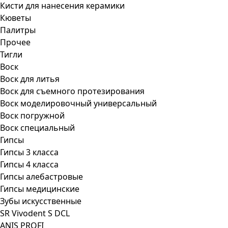
Кисти для нанесения керамики
Кюветы
Палитры
Прочее
Тигли
Воск
Воск для литья
Воск для съемного протезирования
Воск моделировочный универсальный
Воск погружной
Воск специальный
Гипсы
Гипсы 3 класса
Гипсы 4 класса
Гипсы алебастровые
Гипсы медицинские
Зубы искусственные
SR Vivodent S DCL
ANIS PROFI