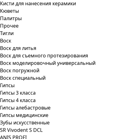
Кисти для нанесения керамики
Кюветы
Палитры
Прочее
Тигли
Воск
Воск для литья
Воск для съемного протезирования
Воск моделировочный универсальный
Воск погружной
Воск специальный
Гипсы
Гипсы 3 класса
Гипсы 4 класса
Гипсы алебастровые
Гипсы медицинские
Зубы искусственные
SR Vivodent S DCL
ANIS PROFI