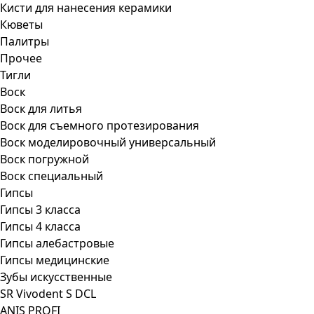
Кисти для нанесения керамики
Кюветы
Палитры
Прочее
Тигли
Воск
Воск для литья
Воск для съемного протезирования
Воск моделировочный универсальный
Воск погружной
Воск специальный
Гипсы
Гипсы 3 класса
Гипсы 4 класса
Гипсы алебастровые
Гипсы медицинские
Зубы искусственные
SR Vivodent S DCL
ANIS PROFI