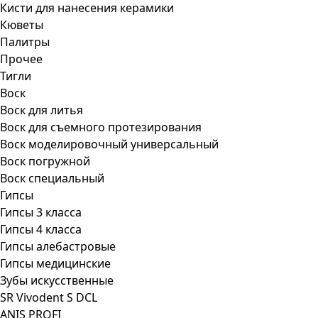
Кисти для нанесения керамики
Кюветы
Палитры
Прочее
Тигли
Воск
Воск для литья
Воск для съемного протезирования
Воск моделировочный универсальный
Воск погружной
Воск специальный
Гипсы
Гипсы 3 класса
Гипсы 4 класса
Гипсы алебастровые
Гипсы медицинские
Зубы искусственные
SR Vivodent S DCL
ANIS PROFI