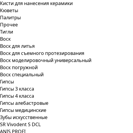
Кисти для нанесения керамики
Кюветы
Палитры
Прочее
Тигли
Воск
Воск для литья
Воск для съемного протезирования
Воск моделировочный универсальный
Воск погружной
Воск специальный
Гипсы
Гипсы 3 класса
Гипсы 4 класса
Гипсы алебастровые
Гипсы медицинские
Зубы искусственные
SR Vivodent S DCL
ANIS PROFI