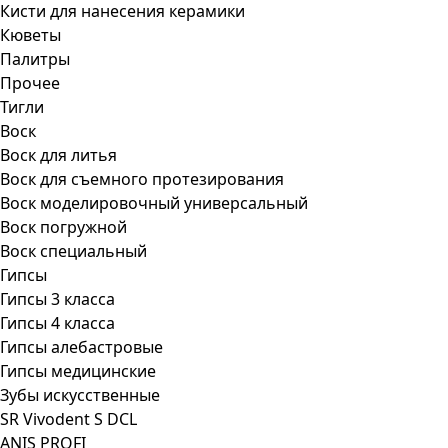
Кисти для нанесения керамики
Кюветы
Палитры
Прочее
Тигли
Воск
Воск для литья
Воск для съемного протезирования
Воск моделировочный универсальный
Воск погружной
Воск специальный
Гипсы
Гипсы 3 класса
Гипсы 4 класса
Гипсы алебастровые
Гипсы медицинские
Зубы искусственные
SR Vivodent S DCL
ANIS PROFI