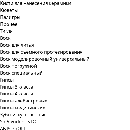
Кисти для нанесения керамики
Кюветы
Палитры
Прочее
Тигли
Воск
Воск для литья
Воск для съемного протезирования
Воск моделировочный универсальный
Воск погружной
Воск специальный
Гипсы
Гипсы 3 класса
Гипсы 4 класса
Гипсы алебастровые
Гипсы медицинские
Зубы искусственные
SR Vivodent S DCL
ANIS PROFI