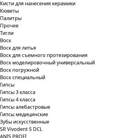
Кисти для нанесения керамики
Кюветы
Палитры
Прочее
Тигли
Воск
Воск для литья
Воск для съемного протезирования
Воск моделировочный универсальный
Воск погружной
Воск специальный
Гипсы
Гипсы 3 класса
Гипсы 4 класса
Гипсы алебастровые
Гипсы медицинские
Зубы искусственные
SR Vivodent S DCL
ANIS PROFI