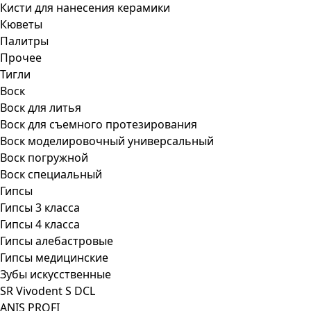
Кисти для нанесения керамики
Кюветы
Палитры
Прочее
Тигли
Воск
Воск для литья
Воск для съемного протезирования
Воск моделировочный универсальный
Воск погружной
Воск специальный
Гипсы
Гипсы 3 класса
Гипсы 4 класса
Гипсы алебастровые
Гипсы медицинские
Зубы искусственные
SR Vivodent S DCL
ANIS PROFI