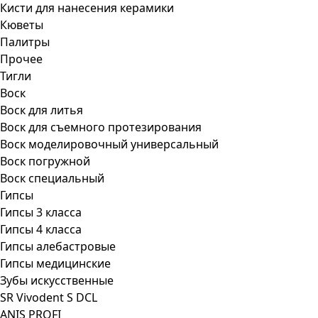
Кисти для нанесения керамики
Кюветы
Палитры
Прочее
Тигли
Воск
Воск для литья
Воск для съемного протезирования
Воск моделировочный универсальный
Воск погружной
Воск специальный
Гипсы
Гипсы 3 класса
Гипсы 4 класса
Гипсы алебастровые
Гипсы медицинские
Зубы искусственные
SR Vivodent S DCL
ANIS PROFI