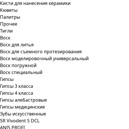
Кисти для нанесения керамики
Кюветы
Палитры
Прочее
Тигли
Воск
Воск для литья
Воск для съемного протезирования
Воск моделировочный универсальный
Воск погружной
Воск специальный
Гипсы
Гипсы 3 класса
Гипсы 4 класса
Гипсы алебастровые
Гипсы медицинские
Зубы искусственные
SR Vivodent S DCL
ANIS PROFI