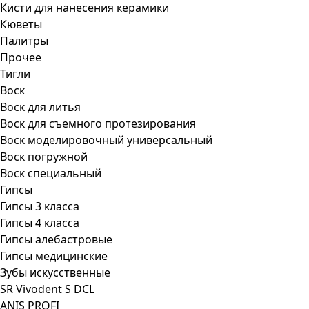
Кисти для нанесения керамики
Кюветы
Палитры
Прочее
Тигли
Воск
Воск для литья
Воск для съемного протезирования
Воск моделировочный универсальный
Воск погружной
Воск специальный
Гипсы
Гипсы 3 класса
Гипсы 4 класса
Гипсы алебастровые
Гипсы медицинские
Зубы искусственные
SR Vivodent S DCL
ANIS PROFI