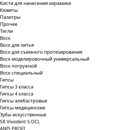
Кисти для нанесения керамики
Кюветы
Палитры
Прочее
Тигли
Воск
Воск для литья
Воск для съемного протезирования
Воск моделировочный универсальный
Воск погружной
Воск специальный
Гипсы
Гипсы 3 класса
Гипсы 4 класса
Гипсы алебастровые
Гипсы медицинские
Зубы искусственные
SR Vivodent S DCL
ANIS PROFI