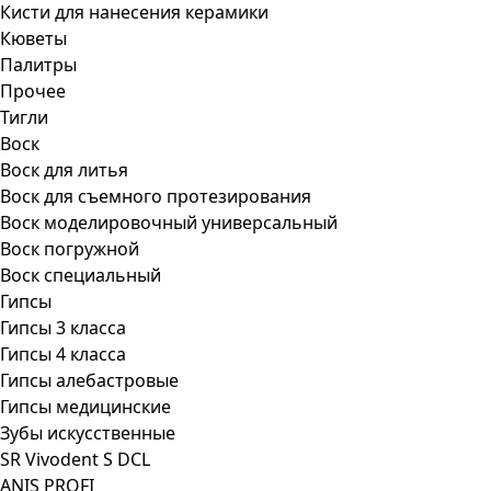
Кисти для нанесения керамики
Кюветы
Палитры
Прочее
Тигли
Воск
Воск для литья
Воск для съемного протезирования
Воск моделировочный универсальный
Воск погружной
Воск специальный
Гипсы
Гипсы 3 класса
Гипсы 4 класса
Гипсы алебастровые
Гипсы медицинские
Зубы искусственные
SR Vivodent S DCL
ANIS PROFI