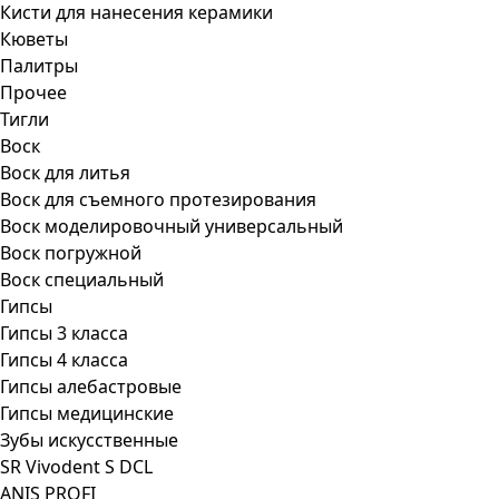
Кисти для нанесения керамики
Кюветы
Палитры
Прочее
Тигли
Воск
Воск для литья
Воск для съемного протезирования
Воск моделировочный универсальный
Воск погружной
Воск специальный
Гипсы
Гипсы 3 класса
Гипсы 4 класса
Гипсы алебастровые
Гипсы медицинские
Зубы искусственные
SR Vivodent S DCL
ANIS PROFI