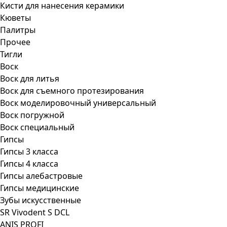
Кисти для нанесения керамики
Кюветы
Палитры
Прочее
Тигли
Воск
Воск для литья
Воск для съемного протезирования
Воск моделировочный универсальный
Воск погружной
Воск специальный
Гипсы
Гипсы 3 класса
Гипсы 4 класса
Гипсы алебастровые
Гипсы медицинские
Зубы искусственные
SR Vivodent S DCL
ANIS PROFI