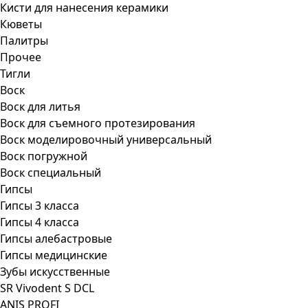
Кисти для нанесения керамики
Кюветы
Палитры
Прочее
Тигли
Воск
Воск для литья
Воск для съемного протезирования
Воск моделировочный универсальный
Воск погружной
Воск специальный
Гипсы
Гипсы 3 класса
Гипсы 4 класса
Гипсы алебастровые
Гипсы медицинские
Зубы искусственные
SR Vivodent S DCL
ANIS PROFI