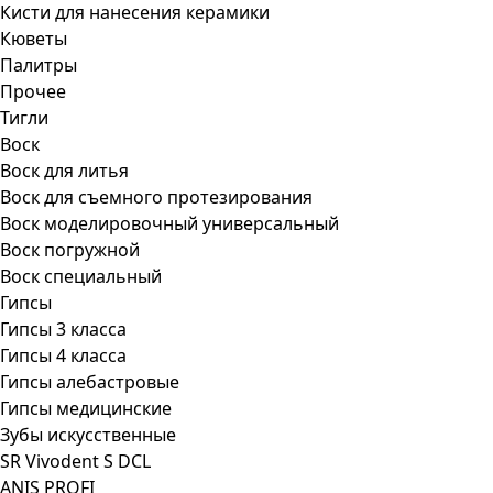
Кисти для нанесения керамики
Кюветы
Палитры
Прочее
Тигли
Воск
Воск для литья
Воск для съемного протезирования
Воск моделировочный универсальный
Воск погружной
Воск специальный
Гипсы
Гипсы 3 класса
Гипсы 4 класса
Гипсы алебастровые
Гипсы медицинские
Зубы искусственные
SR Vivodent S DCL
ANIS PROFI