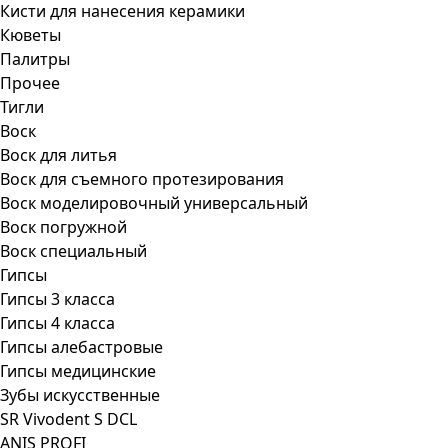
Кисти для нанесения керамики
Кюветы
Палитры
Прочее
Тигли
Воск
Воск для литья
Воск для съемного протезирования
Воск моделировочный универсальный
Воск погружной
Воск специальный
Гипсы
Гипсы 3 класса
Гипсы 4 класса
Гипсы алебастровые
Гипсы медицинские
Зубы искусственные
SR Vivodent S DCL
ANIS PROFI