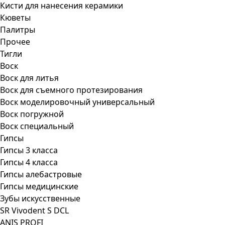
Кисти для нанесения керамики
Кюветы
Палитры
Прочее
Тигли
Воск
Воск для литья
Воск для съемного протезирования
Воск моделировочный универсальный
Воск погружной
Воск специальный
Гипсы
Гипсы 3 класса
Гипсы 4 класса
Гипсы алебастровые
Гипсы медицинские
Зубы искусственные
SR Vivodent S DCL
ANIS PROFI