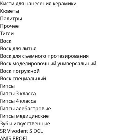
Кисти для нанесения керамики
Кюветы
Палитры
Прочее
Тигли
Воск
Воск для литья
Воск для съемного протезирования
Воск моделировочный универсальный
Воск погружной
Воск специальный
Гипсы
Гипсы 3 класса
Гипсы 4 класса
Гипсы алебастровые
Гипсы медицинские
Зубы искусственные
SR Vivodent S DCL
ANIS PROFI