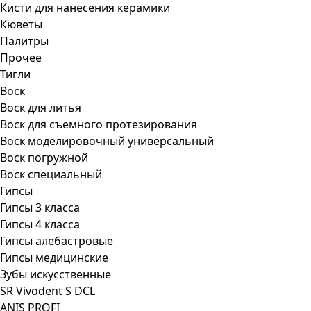
Кисти для нанесения керамики
Кюветы
Палитры
Прочее
Тигли
Воск
Воск для литья
Воск для съемного протезирования
Воск моделировочный универсальный
Воск погружной
Воск специальный
Гипсы
Гипсы 3 класса
Гипсы 4 класса
Гипсы алебастровые
Гипсы медицинские
Зубы искусственные
SR Vivodent S DCL
ANIS PROFI