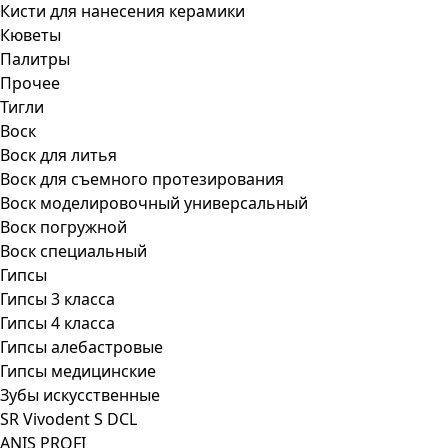
Кисти для нанесения керамики
Кюветы
Палитры
Прочее
Тигли
Воск
Воск для литья
Воск для съемного протезирования
Воск моделировочный универсальный
Воск погружной
Воск специальный
Гипсы
Гипсы 3 класса
Гипсы 4 класса
Гипсы алебастровые
Гипсы медицинские
Зубы искусственные
SR Vivodent S DCL
ANIS PROFI