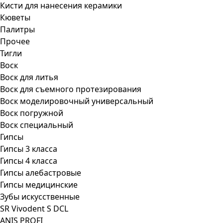
Кисти для нанесения керамики
Кюветы
Палитры
Прочее
Тигли
Воск
Воск для литья
Воск для съемного протезирования
Воск моделировочный универсальный
Воск погружной
Воск специальный
Гипсы
Гипсы 3 класса
Гипсы 4 класса
Гипсы алебастровые
Гипсы медицинские
Зубы искусственные
SR Vivodent S DCL
ANIS PROFI