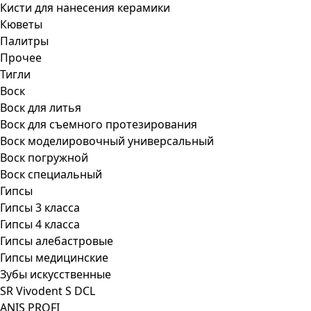
Кисти для нанесения керамики
Кюветы
Палитры
Прочее
Тигли
Воск
Воск для литья
Воск для съемного протезирования
Воск моделировочный универсальный
Воск погружной
Воск специальный
Гипсы
Гипсы 3 класса
Гипсы 4 класса
Гипсы алебастровые
Гипсы медицинские
Зубы искусственные
SR Vivodent S DCL
ANIS PROFI