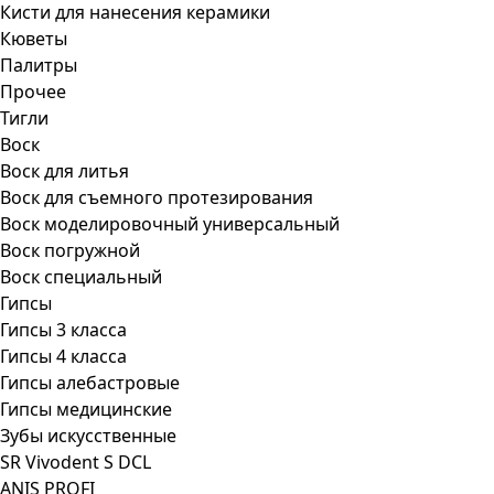
Кисти для нанесения керамики
Кюветы
Палитры
Прочее
Тигли
Воск
Воск для литья
Воск для съемного протезирования
Воск моделировочный универсальный
Воск погружной
Воск специальный
Гипсы
Гипсы 3 класса
Гипсы 4 класса
Гипсы алебастровые
Гипсы медицинские
Зубы искусственные
SR Vivodent S DCL
ANIS PROFI