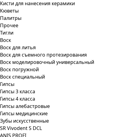
Кисти для нанесения керамики
Кюветы
Палитры
Прочее
Тигли
Воск
Воск для литья
Воск для съемного протезирования
Воск моделировочный универсальный
Воск погружной
Воск специальный
Гипсы
Гипсы 3 класса
Гипсы 4 класса
Гипсы алебастровые
Гипсы медицинские
Зубы искусственные
SR Vivodent S DCL
ANIS PROFI