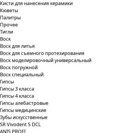
Кисти для нанесения керамики
Кюветы
Палитры
Прочее
Тигли
Воск
Воск для литья
Воск для съемного протезирования
Воск моделировочный универсальный
Воск погружной
Воск специальный
Гипсы
Гипсы 3 класса
Гипсы 4 класса
Гипсы алебастровые
Гипсы медицинские
Зубы искусственные
SR Vivodent S DCL
ANIS PROFI