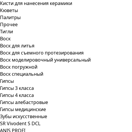
Кисти для нанесения керамики
Кюветы
Палитры
Прочее
Тигли
Воск
Воск для литья
Воск для съемного протезирования
Воск моделировочный универсальный
Воск погружной
Воск специальный
Гипсы
Гипсы 3 класса
Гипсы 4 класса
Гипсы алебастровые
Гипсы медицинские
Зубы искусственные
SR Vivodent S DCL
ANIS PROFI