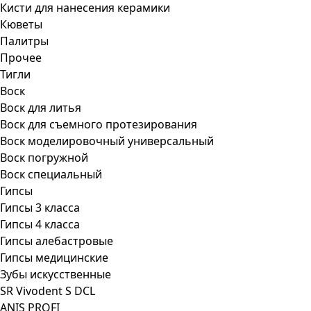
Кисти для нанесения керамики
Кюветы
Палитры
Прочее
Тигли
Воск
Воск для литья
Воск для съемного протезирования
Воск моделировочный универсальный
Воск погружной
Воск специальный
Гипсы
Гипсы 3 класса
Гипсы 4 класса
Гипсы алебастровые
Гипсы медицинские
Зубы искусственные
SR Vivodent S DCL
ANIS PROFI