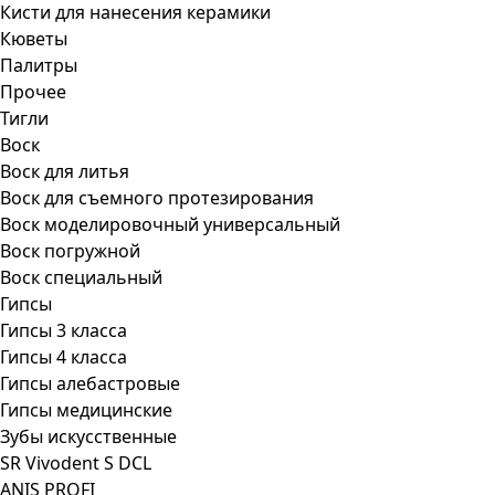
Кисти для нанесения керамики
Кюветы
Палитры
Прочее
Тигли
Воск
Воск для литья
Воск для съемного протезирования
Воск моделировочный универсальный
Воск погружной
Воск специальный
Гипсы
Гипсы 3 класса
Гипсы 4 класса
Гипсы алебастровые
Гипсы медицинские
Зубы искусственные
SR Vivodent S DCL
ANIS PROFI