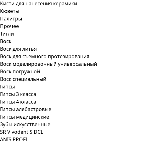
Кисти для нанесения керамики
Кюветы
Палитры
Прочее
Тигли
Воск
Воск для литья
Воск для съемного протезирования
Воск моделировочный универсальный
Воск погружной
Воск специальный
Гипсы
Гипсы 3 класса
Гипсы 4 класса
Гипсы алебастровые
Гипсы медицинские
Зубы искусственные
SR Vivodent S DCL
ANIS PROFI