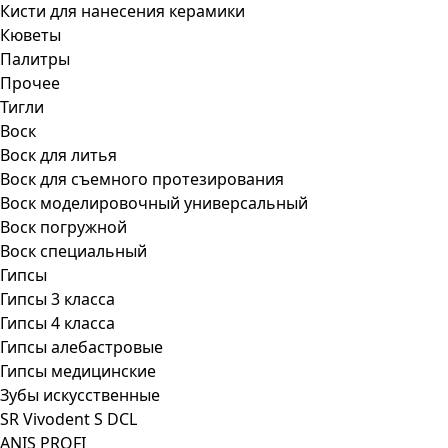
Кисти для нанесения керамики
Кюветы
Палитры
Прочее
Тигли
Воск
Воск для литья
Воск для съемного протезирования
Воск моделировочный универсальный
Воск погружной
Воск специальный
Гипсы
Гипсы 3 класса
Гипсы 4 класса
Гипсы алебастровые
Гипсы медицинские
Зубы искусственные
SR Vivodent S DCL
ANIS PROFI