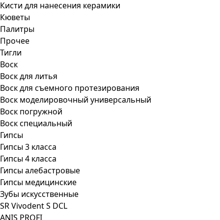
Кисти для нанесения керамики
Кюветы
Палитры
Прочее
Тигли
Воск
Воск для литья
Воск для съемного протезирования
Воск моделировочный универсальный
Воск погружной
Воск специальный
Гипсы
Гипсы 3 класса
Гипсы 4 класса
Гипсы алебастровые
Гипсы медицинские
Зубы искусственные
SR Vivodent S DCL
ANIS PROFI