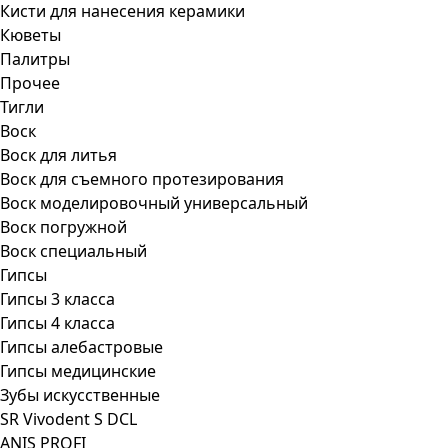
Кисти для нанесения керамики
Кюветы
Палитры
Прочее
Тигли
Воск
Воск для литья
Воск для съемного протезирования
Воск моделировочный универсальный
Воск погружной
Воск специальный
Гипсы
Гипсы 3 класса
Гипсы 4 класса
Гипсы алебастровые
Гипсы медицинские
Зубы искусственные
SR Vivodent S DCL
ANIS PROFI