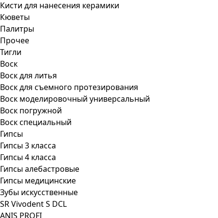
Кисти для нанесения керамики
Кюветы
Палитры
Прочее
Тигли
Воск
Воск для литья
Воск для съемного протезирования
Воск моделировочный универсальный
Воск погружной
Воск специальный
Гипсы
Гипсы 3 класса
Гипсы 4 класса
Гипсы алебастровые
Гипсы медицинские
Зубы искусственные
SR Vivodent S DCL
ANIS PROFI