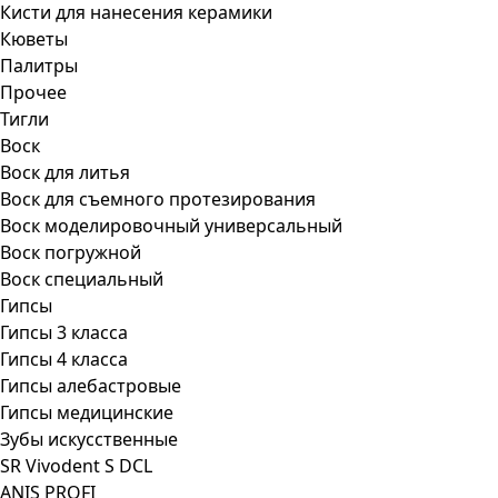
Кисти для нанесения керамики
Кюветы
Палитры
Прочее
Тигли
Воск
Воск для литья
Воск для съемного протезирования
Воск моделировочный универсальный
Воск погружной
Воск специальный
Гипсы
Гипсы 3 класса
Гипсы 4 класса
Гипсы алебастровые
Гипсы медицинские
Зубы искусственные
SR Vivodent S DCL
ANIS PROFI