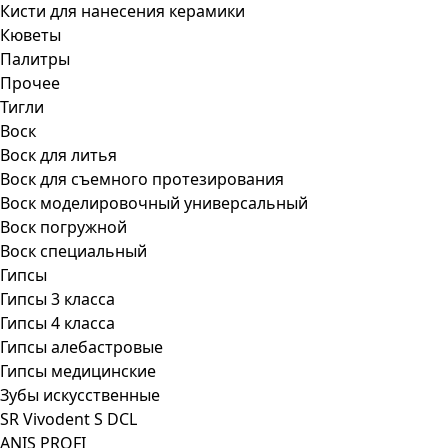
Кисти для нанесения керамики
Кюветы
Палитры
Прочее
Тигли
Воск
Воск для литья
Воск для съемного протезирования
Воск моделировочный универсальный
Воск погружной
Воск специальный
Гипсы
Гипсы 3 класса
Гипсы 4 класса
Гипсы алебастровые
Гипсы медицинские
Зубы искусственные
SR Vivodent S DCL
ANIS PROFI