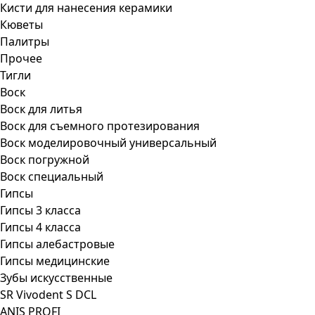
Кисти для нанесения керамики
Кюветы
Палитры
Прочее
Тигли
Воск
Воск для литья
Воск для съемного протезирования
Воск моделировочный универсальный
Воск погружной
Воск специальный
Гипсы
Гипсы 3 класса
Гипсы 4 класса
Гипсы алебастровые
Гипсы медицинские
Зубы искусственные
SR Vivodent S DCL
ANIS PROFI