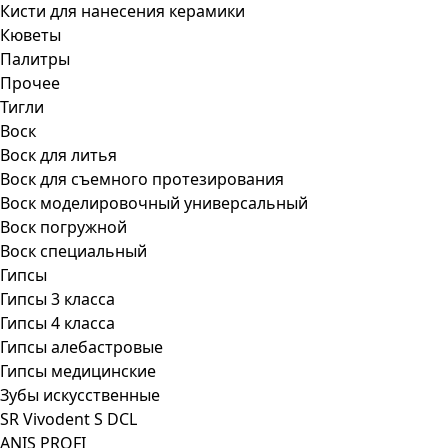
Кисти для нанесения керамики
Кюветы
Палитры
Прочее
Тигли
Воск
Воск для литья
Воск для съемного протезирования
Воск моделировочный универсальный
Воск погружной
Воск специальный
Гипсы
Гипсы 3 класса
Гипсы 4 класса
Гипсы алебастровые
Гипсы медицинские
Зубы искусственные
SR Vivodent S DCL
ANIS PROFI