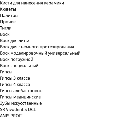
Кисти для нанесения керамики
Кюветы
Палитры
Прочее
Тигли
Воск
Воск для литья
Воск для съемного протезирования
Воск моделировочный универсальный
Воск погружной
Воск специальный
Гипсы
Гипсы 3 класса
Гипсы 4 класса
Гипсы алебастровые
Гипсы медицинские
Зубы искусственные
SR Vivodent S DCL
ANIS PROFI