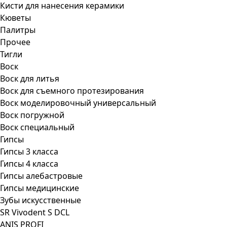
Кисти для нанесения керамики
Кюветы
Палитры
Прочее
Тигли
Воск
Воск для литья
Воск для съемного протезирования
Воск моделировочный универсальный
Воск погружной
Воск специальный
Гипсы
Гипсы 3 класса
Гипсы 4 класса
Гипсы алебастровые
Гипсы медицинские
Зубы искусственные
SR Vivodent S DCL
ANIS PROFI