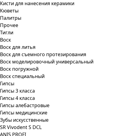
Кисти для нанесения керамики
Кюветы
Палитры
Прочее
Тигли
Воск
Воск для литья
Воск для съемного протезирования
Воск моделировочный универсальный
Воск погружной
Воск специальный
Гипсы
Гипсы 3 класса
Гипсы 4 класса
Гипсы алебастровые
Гипсы медицинские
Зубы искусственные
SR Vivodent S DCL
ANIS PROFI