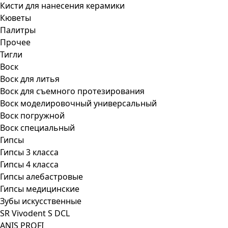
Кисти для нанесения керамики
Кюветы
Палитры
Прочее
Тигли
Воск
Воск для литья
Воск для съемного протезирования
Воск моделировочный универсальный
Воск погружной
Воск специальный
Гипсы
Гипсы 3 класса
Гипсы 4 класса
Гипсы алебастровые
Гипсы медицинские
Зубы искусственные
SR Vivodent S DCL
ANIS PROFI