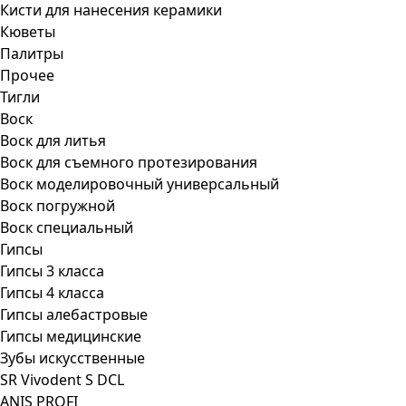
Кисти для нанесения керамики
Кюветы
Палитры
Прочее
Тигли
Воск
Воск для литья
Воск для съемного протезирования
Воск моделировочный универсальный
Воск погружной
Воск специальный
Гипсы
Гипсы 3 класса
Гипсы 4 класса
Гипсы алебастровые
Гипсы медицинские
Зубы искусственные
SR Vivodent S DCL
ANIS PROFI