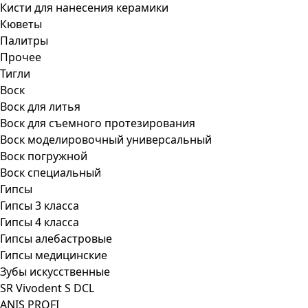
Кисти для нанесения керамики
Кюветы
Палитры
Прочее
Тигли
Воск
Воск для литья
Воск для съемного протезирования
Воск моделировочный универсальный
Воск погружной
Воск специальный
Гипсы
Гипсы 3 класса
Гипсы 4 класса
Гипсы алебастровые
Гипсы медицинские
Зубы искусственные
SR Vivodent S DCL
ANIS PROFI