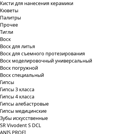
Кисти для нанесения керамики
Кюветы
Палитры
Прочее
Тигли
Воск
Воск для литья
Воск для съемного протезирования
Воск моделировочный универсальный
Воск погружной
Воск специальный
Гипсы
Гипсы 3 класса
Гипсы 4 класса
Гипсы алебастровые
Гипсы медицинские
Зубы искусственные
SR Vivodent S DCL
ANIS PROFI