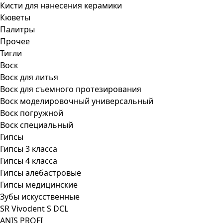
Кисти для нанесения керамики
Кюветы
Палитры
Прочее
Тигли
Воск
Воск для литья
Воск для съемного протезирования
Воск моделировочный универсальный
Воск погружной
Воск специальный
Гипсы
Гипсы 3 класса
Гипсы 4 класса
Гипсы алебастровые
Гипсы медицинские
Зубы искусственные
SR Vivodent S DCL
ANIS PROFI