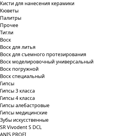
Кисти для нанесения керамики
Кюветы
Палитры
Прочее
Тигли
Воск
Воск для литья
Воск для съемного протезирования
Воск моделировочный универсальный
Воск погружной
Воск специальный
Гипсы
Гипсы 3 класса
Гипсы 4 класса
Гипсы алебастровые
Гипсы медицинские
Зубы искусственные
SR Vivodent S DCL
ANIS PROFI